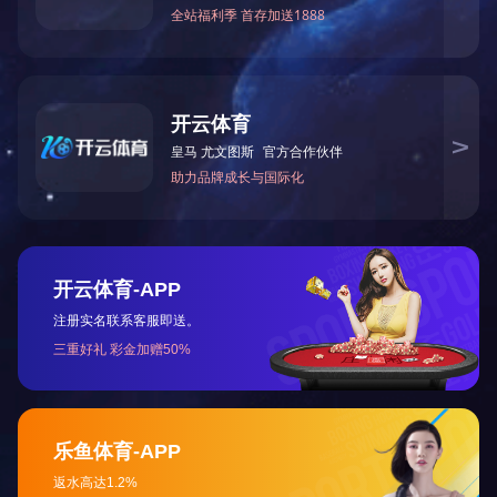
上一篇：
湘潭市拘留所健身房
下一篇：
湘乡滨江熙苑休闲步道