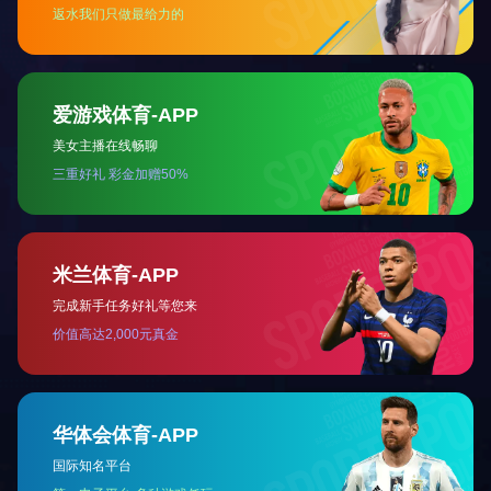
关于我们
产品中心
案例展示
新闻资讯
公司简介
塑胶跑道
公司动态
发展历程
人造草坪
企业资讯
荣誉资质
塑胶球场
技术专区
留言中心
PVC塑胶场地
技术专区1
乐动网页版-乐动
场地周边配套设
技术专区2
（中国）
施
体育配套设施
微信公众号
室内外健身器材