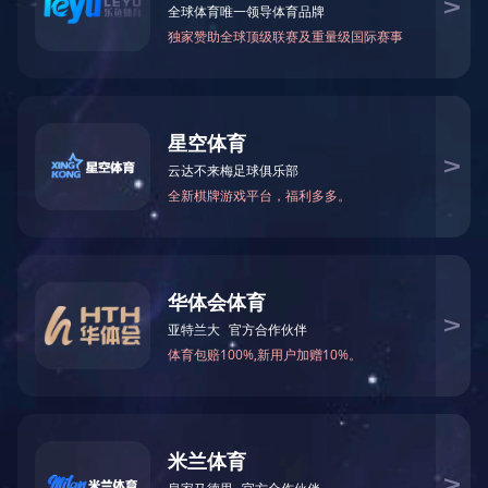
共
1
页
1
条记录
关于我们
产品中心
案例展示
新闻资讯
公司简介
塑胶跑道
公司动态
发展历程
人造草坪
企业资讯
荣誉资质
塑胶球场
技术专区
留言中心
PVC塑胶场地
技术专区1
乐动网页版-乐动
场地周边配套设
技术专区2
（中国）
施
体育配套设施
微信公众号
室内外健身器材