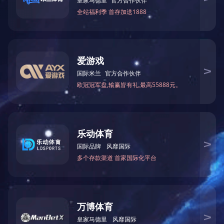
Open
Op
湘潭县职校塑胶运动场
湘乡金薮中学塑胶运动场