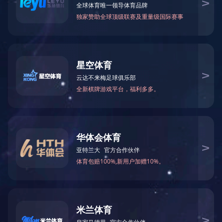
关于我们
产品中心
案例展示
新闻资讯
公司简介
塑胶跑道
公司动态
发展历程
人造草坪
企业资讯
荣誉资质
塑胶球场
技术专区
留言中心
PVC塑胶场地
技术专区1
乐动网页版-乐动
场地周边配套设
技术专区2
（中国）
施
体育配套设施
微信公众号
室内外健身器材